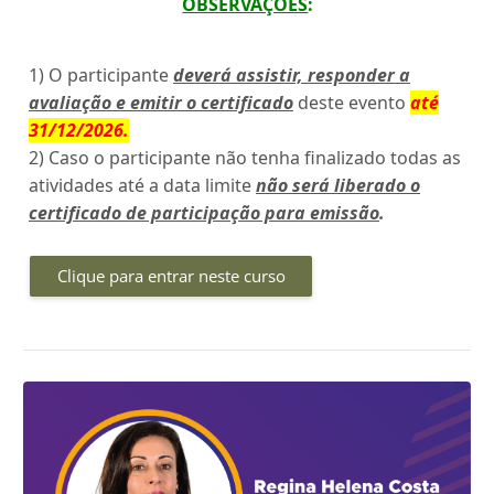
OBSERVAÇÕES
:
1) O participante
deverá assistir, responder a
avaliação e emitir o certificado
deste evento
até
31/12/2026
.
2) Caso o participante não tenha finalizado todas as
atividades até a data limite
não será liberado o
certificado de participação para emissão
.
Clique para entrar neste curso