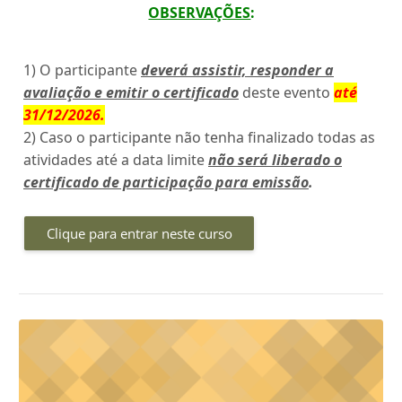
OBSERVAÇÕES
:
1) O participante
deverá assistir, responder a
avaliação e emitir o certificado
deste evento
até
31/12/2026
.
2) Caso o participante não tenha finalizado todas as
atividades até a data limite
não será liberado o
certificado de participação para emissão
.
Clique para entrar neste curso