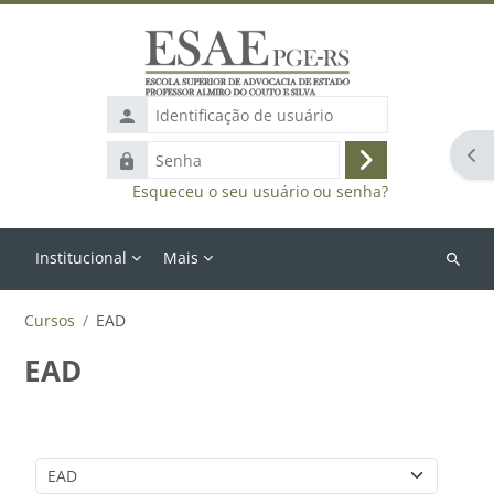
Ir para o conteúdo principal
Identificação
de
Abr
Senha
usuário
Acessar
Esqueceu o seu usuário ou senha?
Institucional
Mais
Buscar
cursos
Cursos
EAD
EAD
Categorias