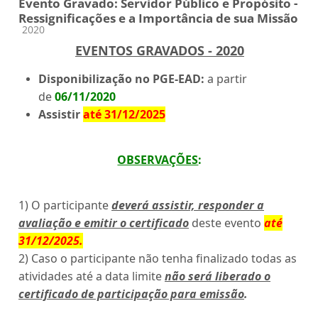
Evento Gravado: Servidor Público e Propósito -
Ressignificações e a Importância de sua Missão
Categoria do curso
2020
EVENTOS GRAVADOS - 2020
Disponibilização no PGE-EAD:
a partir
de
06/11/2020
Assistir
até 31/12/2025
OBSERVAÇÕES
:
1) O participante
deverá assistir, responder a
avaliação e emitir o certificado
deste evento
até
31/12/2025
.
2) Caso o participante não tenha finalizado todas as
atividades até a data limite
não será liberado o
certificado de participação para emissão
.