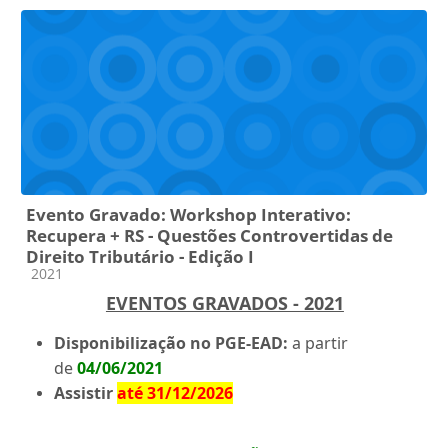
Evento Gravado: Workshop Interativo:
Recupera + RS - Questões Controvertidas de
Direito Tributário - Edição I
Categoria do curso
2021
EVENTOS GRAVADOS - 2021
Disponibilização no PGE-EAD:
a partir
de
04/06/2021
Assistir
até 31/12/2026