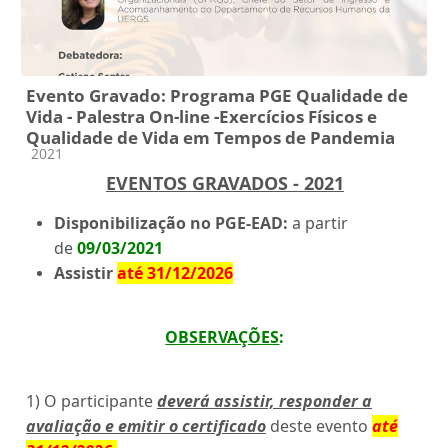
Evento Gravado: Programa PGE Qualidade de
Vida - Palestra On-line -Exercícios Físicos e
Qualidade de Vida em Tempos de Pandemia
Categoria do curso
2021
EVENTOS GRAVADOS - 2021
Disponibilização no PGE-EAD:
a partir
de
09/03/2021
Assistir
até 31/12/2026
OBSERVAÇÕES
:
1) O participante
deverá assistir, responder a
avaliação e emitir o certificado
deste evento
até