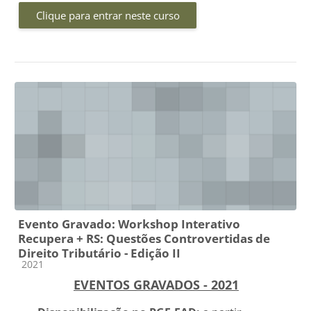
Clique para entrar neste curso
Evento Gravado: Workshop Interativo
Recupera + RS: Questões Controvertidas de
Direito Tributário - Edição II
Categoria do curso
2021
EVENTOS GRAVADOS - 2021