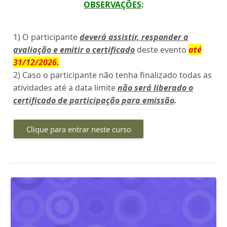
OBSERVAÇÕES
:
1) O participante
deverá assistir, responder a
avaliação e emitir o certificado
deste evento
até
31/12/2026
.
2) Caso o participante não tenha finalizado todas as
atividades até a data limite
não será liberado o
certificado de participação para emissão
.
Clique para entrar neste curso