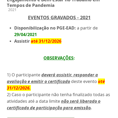
Tempos de Pandemia
Categoria do curso
2021
EVENTOS GRAVADOS - 2021
Disponibilização no PGE-EAD:
a partir de
29/04/2021
Assistir
até 31/12/2026
OBSERVAÇÕES
:
1) O participante
deverá assistir, responder a
avaliação e emitir o certificado
deste evento
até
31/12/2026
.
2) Caso o participante não tenha finalizado todas as
atividades até a data limite
não será liberado o
certificado de participação para emissão
.