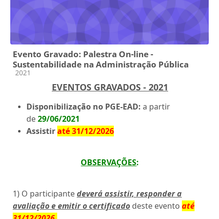
Evento Gravado: Palestra On-line -
Sustentabilidade na Administração Pública
Categoria do curso
2021
EVENTOS GRAVADOS - 2021
Disponibilização no PGE-EAD:
a partir
de
29/06/2021
Assistir
até 31/12/2026
OBSERVAÇÕES
:
1) O participante
deverá assistir, responder a
avaliação e emitir o certificado
deste evento
até
31/12/2026
.