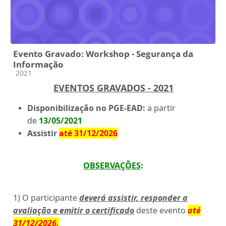
Evento Gravado: Workshop - Segurança da
Informação
Categoria do curso
2021
EVENTOS GRAVADOS - 2021
Disponibilização no PGE-EAD:
a partir
de
13/05/2021
Assistir
até 31/12/2026
OBSERVAÇÕES
:
1) O participante
deverá assistir, responder a
avaliação e emitir o certificado
deste evento
até
31/12/2026
.