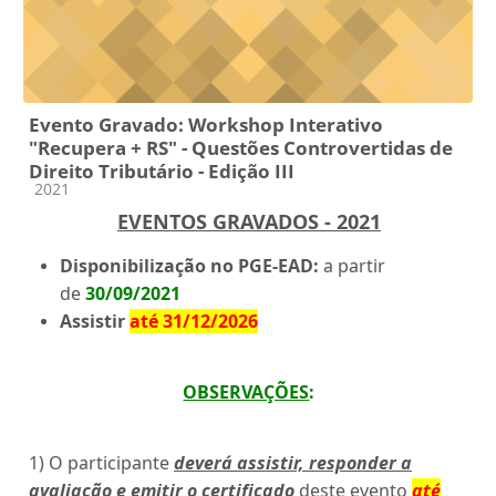
Evento Gravado: Workshop Interativo
"Recupera + RS" - Questões Controvertidas de
Direito Tributário - Edição III
Categoria do curso
2021
EVENTOS GRAVADOS - 2021
Disponibilização no PGE-EAD:
a partir
de
30/09/2021
Assistir
até 31/12/2026
OBSERVAÇÕES
:
1) O participante
deverá assistir, responder a
avaliação e emitir o certificado
deste evento
até