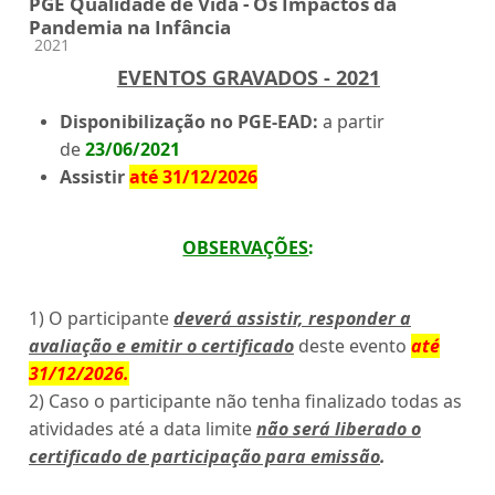
PGE Qualidade de Vida - Os Impactos da
Pandemia na Infância
Categoria do curso
2021
EVENTOS GRAVADOS - 2021
Disponibilização no PGE-EAD:
a partir
de
23/06/2021
Assistir
até 31/12/2026
OBSERVAÇÕES
:
1) O participante
deverá assistir, responder a
avaliação e emitir o certificado
deste evento
até
31/12/2026
.
2) Caso o participante não tenha finalizado todas as
atividades até a data limite
não será liberado o
certificado de participação para emissão
.