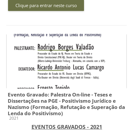
Clique para entrar neste curso
Evento Gravado: Palestra On-line - Teses e
Dissertações na PGE - Positivismo Jurídico e
Nazismo (Formação, Refutação e Superação da
Lenda do Positivismo)
Categoria do curso
2021
EVENTOS GRAVADOS - 2021