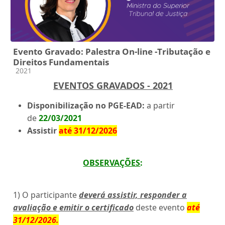
Evento Gravado: Palestra On-line -Tributação e
Direitos Fundamentais
Categoria do curso
2021
EVENTOS GRAVADOS - 2021
Disponibilização no PGE-EAD:
a partir
de
22/03/2021
Assistir
até 31/12/2026
OBSERVAÇÕES
:
1) O participante
deverá assistir, responder a
avaliação e emitir o certificado
deste evento
até
31/12/2026
.