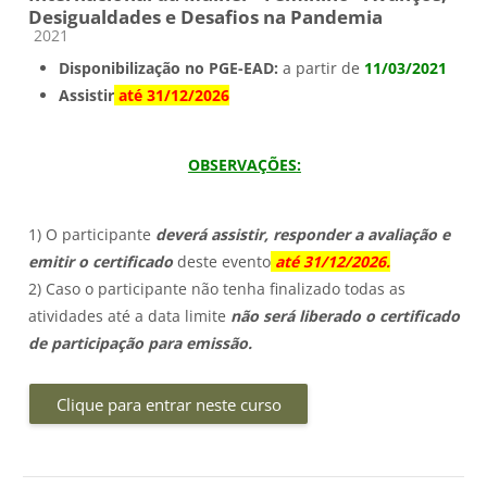
Desigualdades e Desafios na Pandemia
Categoria do curso
2021
Disponibilização no PGE-EAD:
a partir de
11/03/2021
Assistir
até 31/12/2026
OBSERVAÇÕES
:
1) O participante
deverá assistir, responder a avaliação e
emitir o certificado
deste evento
até 31/12/2026
.
2) Caso o participante não tenha finalizado todas as
atividades até a data limite
não será liberado o certificado
de participação para emissão
.
Clique para entrar neste curso