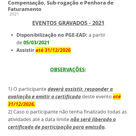
Compensação, Sub-rogação e Penhora de
Faturamento
Categoria do curso
2021
EVENTOS GRAVADOS - 2021
Disponibilização no PGE-EAD:
a partir
de
05/03/2021
Assistir
até 31/12/2026
OBSERVAÇÕES
:
1) O participante
deverá assistir, responder a
avaliação e emitir o certificado
deste evento
até
31/12/2026
.
2) Caso o participante não tenha finalizado todas as
atividades até a data limite
não será liberado o
certificado de participação para emissão
.