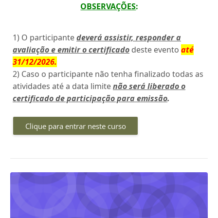
OBSERVAÇÕES
:
1) O participante
deverá assistir, responder a
avaliação e emitir o certificado
deste evento
até
31/12/2026
.
2) Caso o participante não tenha finalizado todas as
atividades até a data limite
não será liberado o
certificado de participação para emissão
.
Clique para entrar neste curso