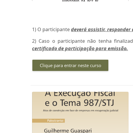
1) O participante
deverá assistir, responder 
2) Caso o participante não tenha finaliza
certificado de participação para emissão
.
Clique para entrar neste curso