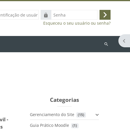
ação
Senha
Acessar
Esqueceu o seu usuário ou senha?
Abr
Buscar
cursos
Categorias
Gerenciamento do Site
 (15)
il -
Guia Prático Moodle
 (1)
is