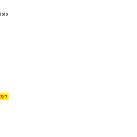
isis
021
.