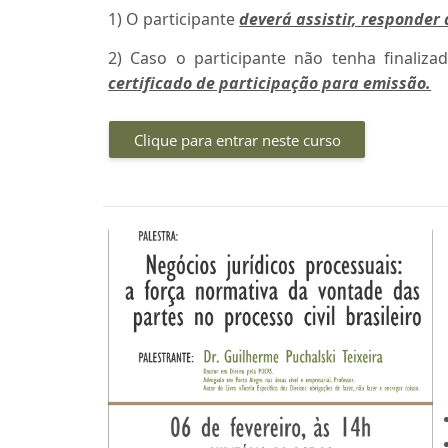
1) O participante
deverá assistir, responder 
2) Caso o participante não tenha finaliza
certificado de participação para emissão
.
Clique para entrar neste curso