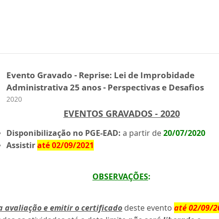
Evento Gravado - Reprise: Lei de Improbidade
Administrativa 25 anos - Perspectivas e Desafios
Categoria do curso
2020
EVENTOS GRAVADOS - 2020
Disponibilização no PGE-EAD:
a partir de
20/07/2020
Assistir
até 02/09/2021
OBSERVAÇÕES
:
a avaliação e emitir o certificado
deste evento
até 02/09/2