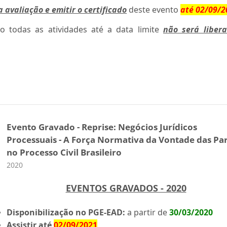
a avaliação e emitir o certificado
deste evento
até 02/09/2
do todas as atividades até a data limite
não será liber
Evento Gravado - Reprise: Negócios Jurídicos
Processuais - A Força Normativa da Vontade das Pa
no Processo Civil Brasileiro
Categoria do curso
2020
EVENTOS GRAVADOS - 2020
Disponibilização no PGE-EAD:
a partir de
30/03/2020
Assistir até
02/09/2021