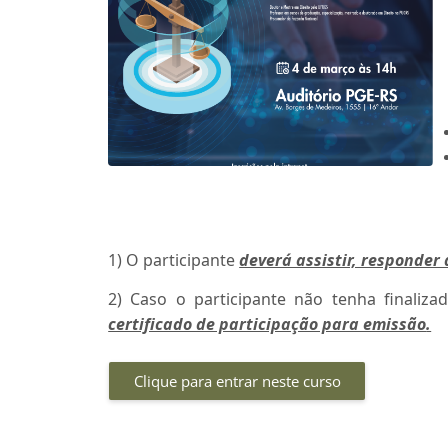
1) O participante
deverá assistir, responder 
2) Caso o participante não tenha finaliza
certificado de participação para emissão
.
Clique para entrar neste curso