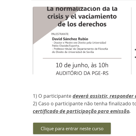
1) O participante
deverá assistir, responder 
2) Caso o participante não tenha finalizado t
certificado de participação para emissão
.
Clique para entrar neste curso