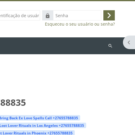
ação
Senha
Acessar
Esqueceu o seu usuário ou senha?
Abr
Buscar
cursos
788835
Bring Back Ex Love Spells Call +27655788835
Lost Lover Rituals in Los Angeles +27655788835
t Lover Rituals in Phoenix +27655788835