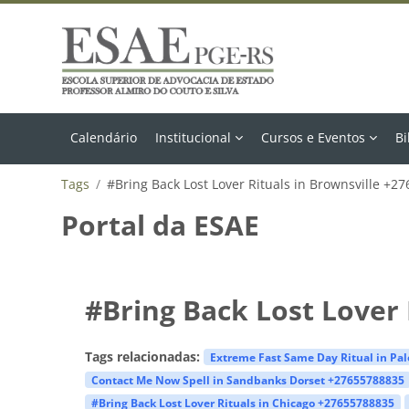
Ir para o conteúdo principal
Calendário
Institucional
Cursos e Eventos
Bi
Tags
#Bring Back Lost Lover Rituals in Brownsville +2
Portal da ESAE
#Bring Back Lost Lover 
Tags relacionadas:
Extreme Fast Same Day Ritual in Pa
Contact Me Now Spell in Sandbanks Dorset +27655788835
#Bring Back Lost Lover Rituals in Chicago +27655788835