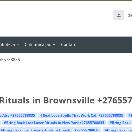
Identific
de
usuário
blioteca
Comunicação
Contato
7655788835
Rituals in Brownsville +27655
lo Alto +27655788835
#Real Love Spells That Work Call +27655788835
#
#Bring Back Lost Lover Rituals in New York +27655788835
#Bring Back 
#Bring Back Lost Lover Rituals in Houston +27655788835
#Bring Back Los