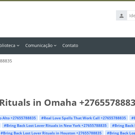
Identific
de
usuário
blioteca
Comunicação
Contato
788835
 Rituals in Omaha +276557888
lo Alto +27655788835
#Real Love Spells That Work Call +27655788835
#
#Bring Back Lost Lover Rituals in New York +27655788835
#Bring Back 
#Bring Back Lost Lover Rituals in Houston +27655788835
#Bring Back Los