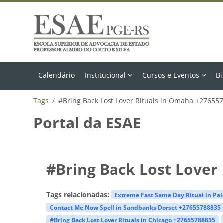
Ir para o conteúdo principal
Calendário
Institucional
Cursos e Eventos
Bi
Tags
#Bring Back Lost Lover Rituals in Omaha +27655
Portal da ESAE
#Bring Back Lost Lover
Tags relacionadas:
Extreme Fast Same Day Ritual in Pa
Contact Me Now Spell in Sandbanks Dorset +27655788835
#Bring Back Lost Lover Rituals in Chicago +27655788835