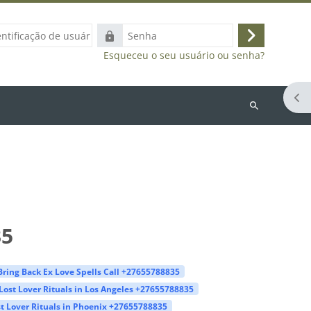
ação
Senha
Acessar
Esqueceu o seu usuário ou senha?
Abr
Buscar
cursos
35
Bring Back Ex Love Spells Call +27655788835
Lost Lover Rituals in Los Angeles +27655788835
t Lover Rituals in Phoenix +27655788835