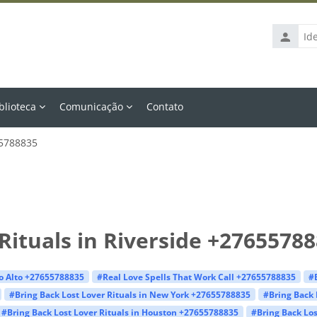
Identific
de
usuário
blioteca
Comunicação
Contato
55788835
Rituals in Riverside +2765578
lo Alto +27655788835
#Real Love Spells That Work Call +27655788835
#
#Bring Back Lost Lover Rituals in New York +27655788835
#Bring Back 
#Bring Back Lost Lover Rituals in Houston +27655788835
#Bring Back Los