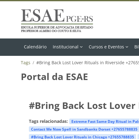
Ir para o conteúdo principal
Calendário
Institucional
Cursos e Eventos
Bi
Tags
#Bring Back Lost Lover Rituals in Riverside +276
Portal da ESAE
#Bring Back Lost Lover 
Tags relacionadas:
Extreme Fast Same Day Ritual in Pa
Contact Me Now Spell in Sandbanks Dorset +27655788835
#Bring Back Lost Lover Rituals in Chicago +27655788835