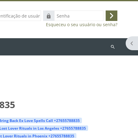
ação
Senha
Acessar
Esqueceu o seu usuário ou senha?
Abr
Buscar
cursos
8835
Bring Back Ex Love Spells Call +27655788835
Lost Lover Rituals in Los Angeles +27655788835
t Lover Rituals in Phoenix +27655788835