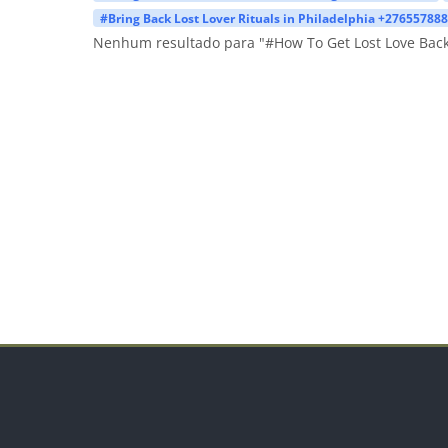
#Bring Back Lost Lover Rituals in Philadelphia +27655788
Nenhum resultado para "#How To Get Lost Love Bac