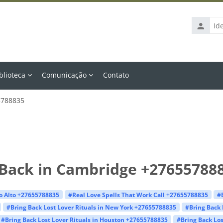
Identific
de
usuário
blioteca
Comunicação
Contato
5788835
 Back in Cambridge +27655788
lo Alto +27655788835
#Real Love Spells That Work Call +27655788835
#
#Bring Back Lost Lover Rituals in New York +27655788835
#Bring Back 
#Bring Back Lost Lover Rituals in Houston +27655788835
#Bring Back Los