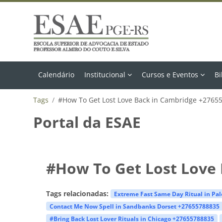
Ir para o conteúdo principal
Calendário
Institucional
Cursos e Eventos
Bi
Tags
#How To Get Lost Love Back in Cambridge +2765
Portal da ESAE
#How To Get Lost Love
Tags relacionadas:
Extreme Fast Same Day Ritual in Pa
Contact Me Now Spell in Sandbanks Dorset +27655788835
#Bring Back Lost Lover Rituals in Chicago +27655788835