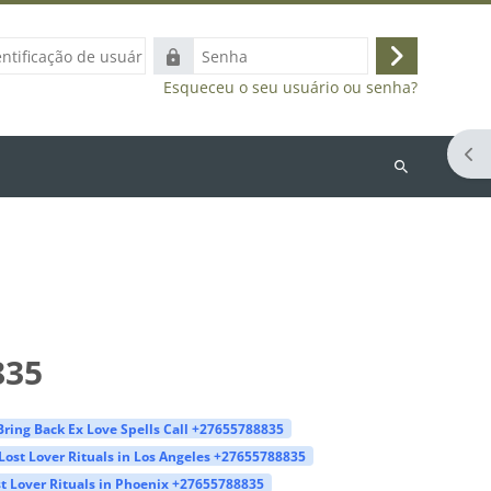
ação
Senha
Acessar
Esqueceu o seu usuário ou senha?
Abr
Buscar
cursos
835
Bring Back Ex Love Spells Call +27655788835
Lost Lover Rituals in Los Angeles +27655788835
t Lover Rituals in Phoenix +27655788835