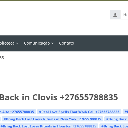
Identific
de
usuário
blioteca
Comunicação
Contato
835
Back in Clovis +27655788835
lo Alto +27655788835
#Real Love Spells That Work Call +27655788835
#
#Bring Back Lost Lover Rituals in New York +27655788835
#Bring Back 
#Bring Back Lost Lover Rituals in Houston +27655788835
#Bring Back Los