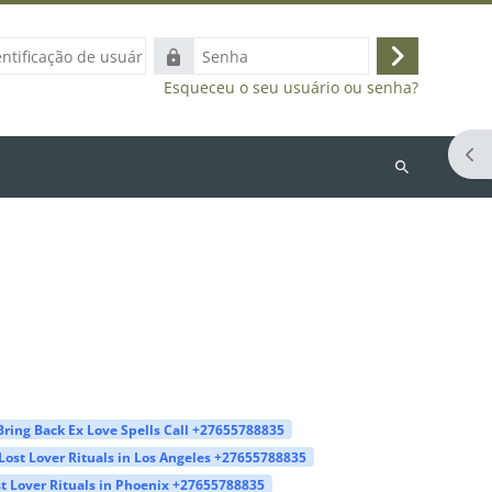
ação
Senha
Acessar
Esqueceu o seu usuário ou senha?
Abr
Buscar
cursos
Bring Back Ex Love Spells Call +27655788835
Lost Lover Rituals in Los Angeles +27655788835
t Lover Rituals in Phoenix +27655788835