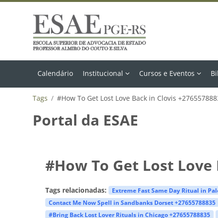
Ir para o conteúdo principal
Calendário
Institucional
Cursos e Eventos
Bi
Tags
#How To Get Lost Love Back in Clovis +27655788
Portal da ESAE
#How To Get Lost Love 
Tags relacionadas:
Extreme Fast Same Day Ritual in Pa
Contact Me Now Spell in Sandbanks Dorset +27655788835
#Bring Back Lost Lover Rituals in Chicago +27655788835