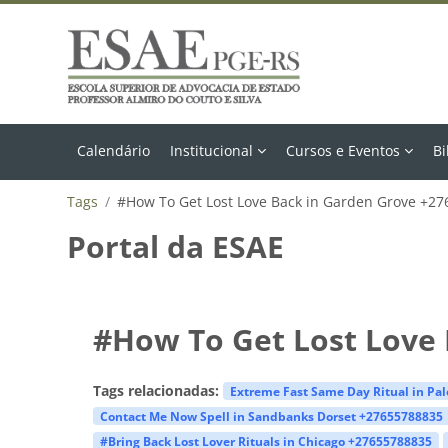
Ir para o conteúdo principal
Calendário
Institucional
Cursos e Eventos
Bi
Tags
#How To Get Lost Love Back in Garden Grove +2
Portal da ESAE
#How To Get Lost Love
Tags relacionadas:
Extreme Fast Same Day Ritual in Pa
Contact Me Now Spell in Sandbanks Dorset +27655788835
#Bring Back Lost Lover Rituals in Chicago +27655788835