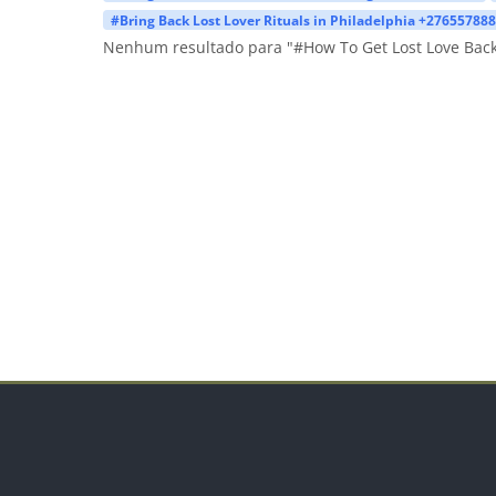
#Bring Back Lost Lover Rituals in Philadelphia +27655788
Nenhum resultado para "#How To Get Lost Love Bac