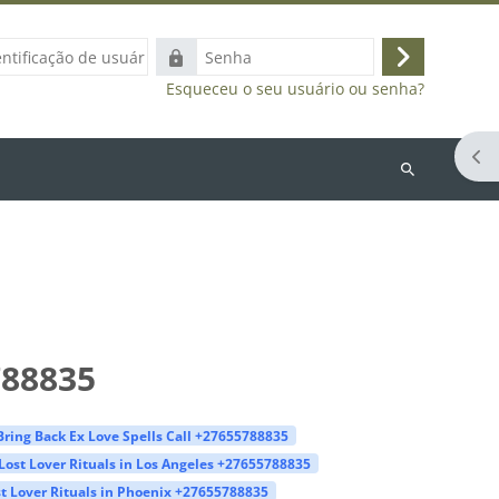
ação
Senha
Acessar
Esqueceu o seu usuário ou senha?
Abr
Buscar
cursos
788835
Bring Back Ex Love Spells Call +27655788835
Lost Lover Rituals in Los Angeles +27655788835
t Lover Rituals in Phoenix +27655788835