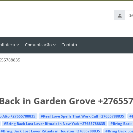
Identific
de
usuário
blioteca
Comunicação
Contato
7655788835
 Back in Garden Grove +27655
lo Alto +27655788835
#Real Love Spells That Work Call +27655788835
#
#Bring Back Lost Lover Rituals in New York +27655788835
#Bring Back 
#Bring Back Lost Lover Rituals in Houston +27655788835
#Bring Back Los