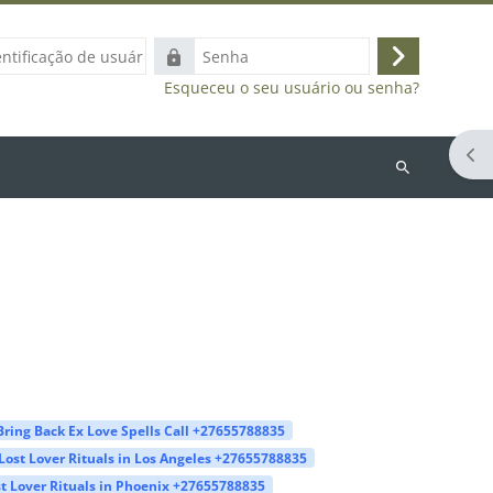
ação
Senha
Acessar
Esqueceu o seu usuário ou senha?
Abr
Buscar
cursos
Bring Back Ex Love Spells Call +27655788835
Lost Lover Rituals in Los Angeles +27655788835
t Lover Rituals in Phoenix +27655788835