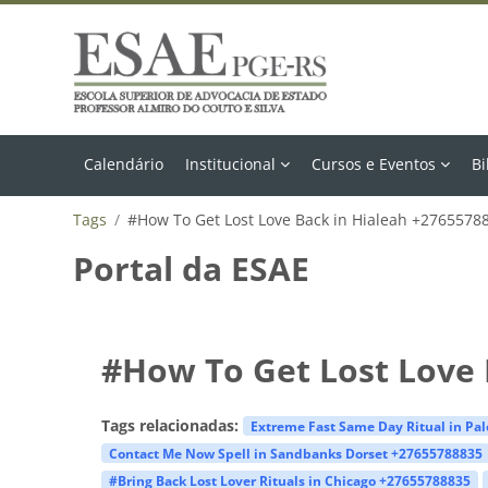
Ir para o conteúdo principal
Calendário
Institucional
Cursos e Eventos
Bi
Tags
#How To Get Lost Love Back in Hialeah +2765578
Portal da ESAE
#How To Get Lost Love 
Tags relacionadas:
Extreme Fast Same Day Ritual in Pa
Contact Me Now Spell in Sandbanks Dorset +27655788835
#Bring Back Lost Lover Rituals in Chicago +27655788835