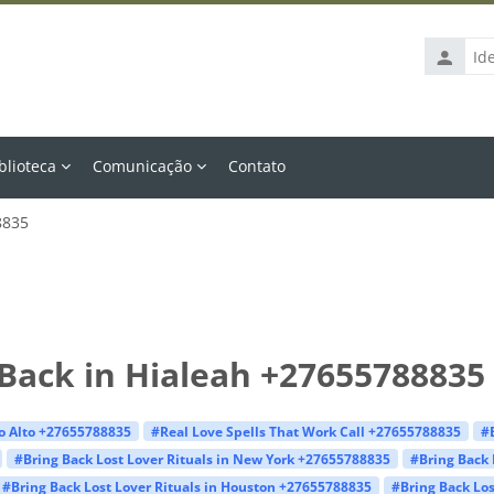
Identific
de
usuário
blioteca
Comunicação
Contato
8835
Back in Hialeah +27655788835
lo Alto +27655788835
#Real Love Spells That Work Call +27655788835
#
#Bring Back Lost Lover Rituals in New York +27655788835
#Bring Back 
#Bring Back Lost Lover Rituals in Houston +27655788835
#Bring Back Los