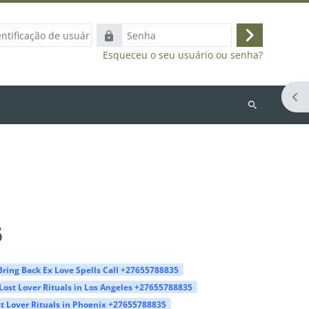
ação
Senha
Acessar
Esqueceu o seu usuário ou senha?
Abr
Buscar
cursos
5
Bring Back Ex Love Spells Call +27655788835
Lost Lover Rituals in Los Angeles +27655788835
t Lover Rituals in Phoenix +27655788835