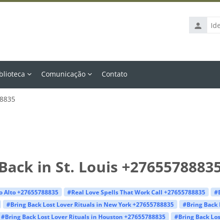
Identific
de
usuário
blioteca
Comunicação
Contato
88835
Back in St. Louis +2765578883
lo Alto +27655788835
#Real Love Spells That Work Call +27655788835
#
#Bring Back Lost Lover Rituals in New York +27655788835
#Bring Back 
#Bring Back Lost Lover Rituals in Houston +27655788835
#Bring Back Los