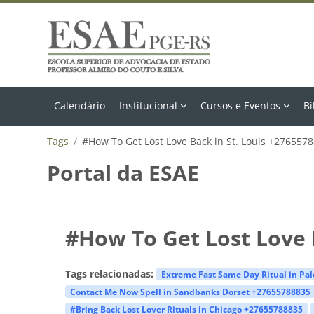
Ir para o conteúdo principal
Calendário
Institucional
Cursos e Eventos
Bi
Tags
#How To Get Lost Love Back in St. Louis +276557
Portal da ESAE
#How To Get Lost Love 
Tags relacionadas:
Extreme Fast Same Day Ritual in Pa
Contact Me Now Spell in Sandbanks Dorset +27655788835
#Bring Back Lost Lover Rituals in Chicago +27655788835