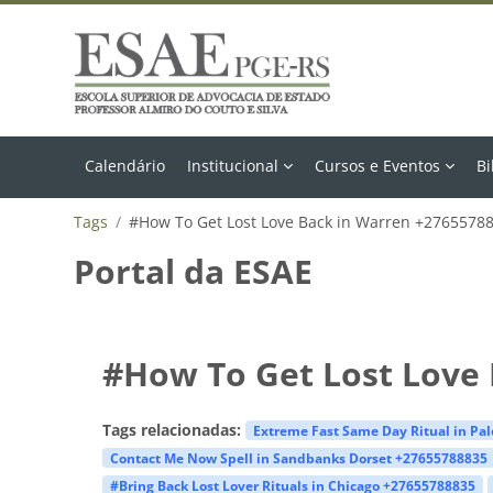
Ir para o conteúdo principal
Calendário
Institucional
Cursos e Eventos
Bi
Tags
#How To Get Lost Love Back in Warren +2765578
Portal da ESAE
#How To Get Lost Love
Tags relacionadas:
Extreme Fast Same Day Ritual in Pa
Contact Me Now Spell in Sandbanks Dorset +27655788835
#Bring Back Lost Lover Rituals in Chicago +27655788835