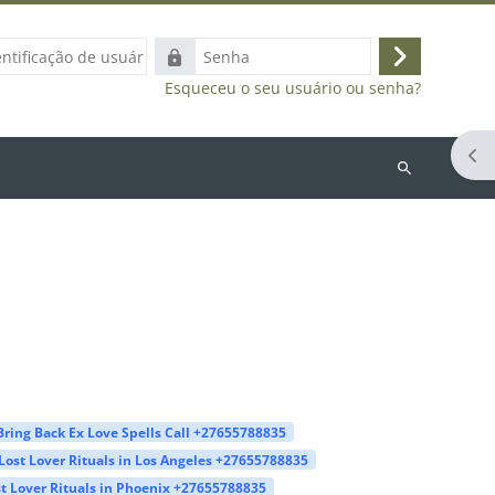
ação
Senha
Acessar
Esqueceu o seu usuário ou senha?
Abr
Buscar
cursos
Bring Back Ex Love Spells Call +27655788835
Lost Lover Rituals in Los Angeles +27655788835
t Lover Rituals in Phoenix +27655788835