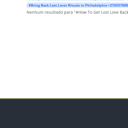
#Bring Back Lost Lover Rituals in Philadelphia +27655788
Nenhum resultado para "#How To Get Lost Love Bac