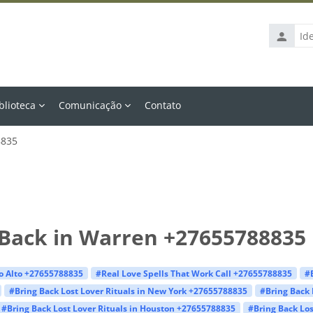
Identific
de
usuário
blioteca
Comunicação
Contato
8835
 Back in Warren +27655788835
lo Alto +27655788835
#Real Love Spells That Work Call +27655788835
#
#Bring Back Lost Lover Rituals in New York +27655788835
#Bring Back 
#Bring Back Lost Lover Rituals in Houston +27655788835
#Bring Back Los