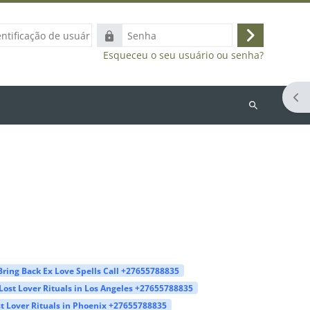
ação
Senha
Acessar
Esqueceu o seu usuário ou senha?
Abr
Buscar
cursos
Bring Back Ex Love Spells Call +27655788835
Lost Lover Rituals in Los Angeles +27655788835
t Lover Rituals in Phoenix +27655788835