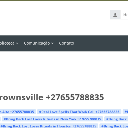
Identific
de
usuário
blioteca
Comunicação
Contato
Brownsville +27655788835
lo Alto +27655788835
#Real Love Spells That Work Call +27655788835
#
#Bring Back Lost Lover Rituals in New York +27655788835
#Bring Back 
#Bring Back Lost Lover Rituals in Houston +27655788835
#Bring Back Los