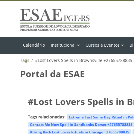
Ir para o conteúdo principal
Calendário
Institucional
Cursos e Eventos
Bi
Tags
#Lost Lovers Spells in Brownsville +27655788835
Portal da ESAE
#Lost Lovers Spells in 
Tags relacionadas:
Extreme Fast Same Day Ritual in Pa
Contact Me Now Spell in Sandbanks Dorset +27655788835
#Bring Back Lost Lover Rituals in Chicago +27655788835