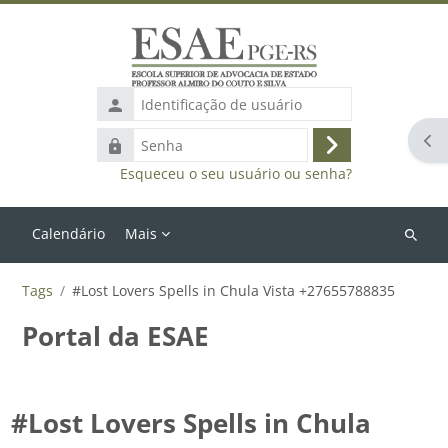
Ir para o conteúdo principal
Identificação
de
Abr
Senha
usuário
Acessar
Esqueceu o seu usuário ou senha?
Calendário
Mais
Buscar
cursos
Tags
#Lost Lovers Spells in Chula Vista +27655788835
Portal da ESAE
#Lost Lovers Spells in Chula