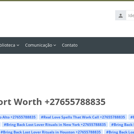
Identific
de
usuário
blioteca
Comunicação
Contato
Fort Worth +27655788835
lo Alto +27655788835
#Real Love Spells That Work Call +27655788835
#
#Bring Back Lost Lover Rituals in New York +27655788835
#Bring Back 
#Bring Back Lost Lover Rituals in Houston +27655788835
#Bring Back Los