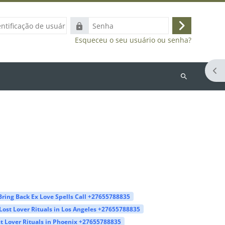
ação
Senha
Acessar
Esqueceu o seu usuário ou senha?
Abr
Buscar
cursos
Bring Back Ex Love Spells Call +27655788835
Lost Lover Rituals in Los Angeles +27655788835
t Lover Rituals in Phoenix +27655788835