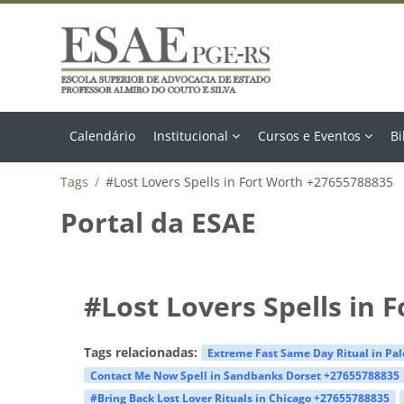
Ir para o conteúdo principal
Calendário
Institucional
Cursos e Eventos
Bi
Tags
#Lost Lovers Spells in Fort Worth +27655788835
Portal da ESAE
#Lost Lovers Spells in 
Tags relacionadas:
Extreme Fast Same Day Ritual in Pa
Contact Me Now Spell in Sandbanks Dorset +27655788835
#Bring Back Lost Lover Rituals in Chicago +27655788835