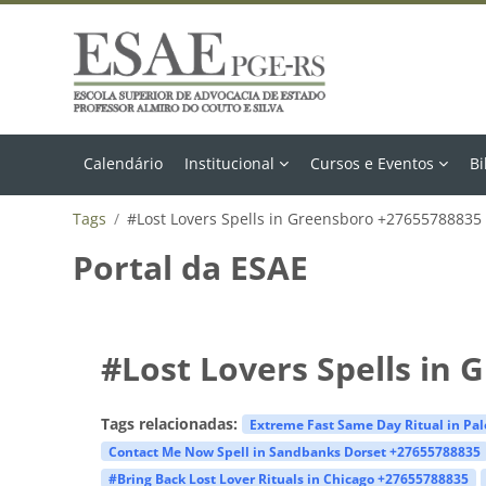
Ir para o conteúdo principal
Calendário
Institucional
Cursos e Eventos
Bi
Tags
#Lost Lovers Spells in Greensboro +27655788835
Portal da ESAE
#Lost Lovers Spells in
Tags relacionadas:
Extreme Fast Same Day Ritual in Pa
Contact Me Now Spell in Sandbanks Dorset +27655788835
#Bring Back Lost Lover Rituals in Chicago +27655788835