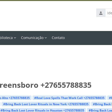
Identific
de
usuário
blioteca
Comunicação
Contato
 Greensboro +27655788835
lo Alto +27655788835
#Real Love Spells That Work Call +27655788835
#
#Bring Back Lost Lover Rituals in New York +27655788835
#Bring Back 
#Bring Back Lost Lover Rituals in Houston +27655788835
#Bring Back Los