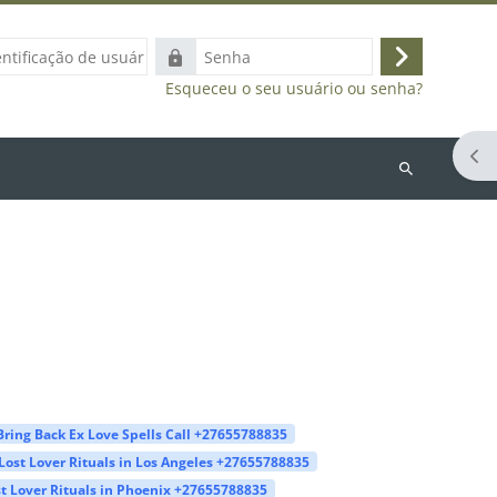
ação
Senha
Acessar
Esqueceu o seu usuário ou senha?
Abr
Buscar
cursos
Bring Back Ex Love Spells Call +27655788835
Lost Lover Rituals in Los Angeles +27655788835
t Lover Rituals in Phoenix +27655788835