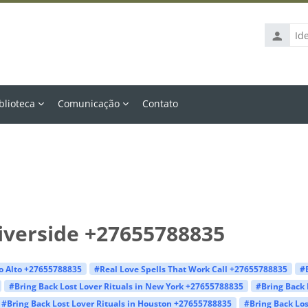
Identific
de
usuário
blioteca
Comunicação
Contato
Riverside +27655788835
lo Alto +27655788835
#Real Love Spells That Work Call +27655788835
#
#Bring Back Lost Lover Rituals in New York +27655788835
#Bring Back 
#Bring Back Lost Lover Rituals in Houston +27655788835
#Bring Back Los