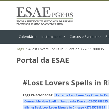
Ir para o conteúdo principal
Calendário
Institucional
Cursos e Eventos
Bi
Tags
#Lost Lovers Spells in Riverside +27655788835
Portal da ESAE
#Lost Lovers Spells in 
Tags relacionadas:
Extreme Fast Same Day Ritual in Pa
Contact Me Now Spell in Sandbanks Dorset +27655788835
#Bring Back Lost Lover Rituals in Chicago +27655788835