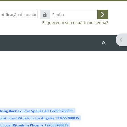
ação
Senha
Acessar
Esqueceu o seu usuário ou senha?
Abr
Buscar
cursos
Bring Back Ex Love Spells Call +27655788835
Lost Lover Rituals in Los Angeles +27655788835
t Lover Rituals in Phoenix +27655788835