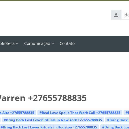
Identific
de
usuário
blioteca
Comunicação
Contato
 Warren +27655788835
lo Alto +27655788835
#Real Love Spells That Work Call +27655788835
#
#Bring Back Lost Lover Rituals in New York +27655788835
#Bring Back 
#Bring Back Lost Lover Rituals in Houston +27655788835
#Bring Back Los