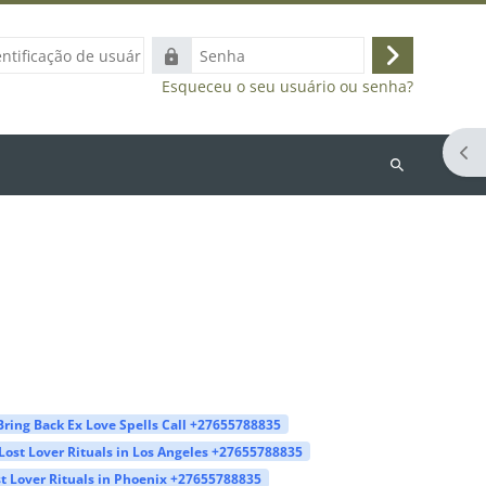
ação
Senha
Acessar
Esqueceu o seu usuário ou senha?
Abr
Buscar
cursos
Bring Back Ex Love Spells Call +27655788835
Lost Lover Rituals in Los Angeles +27655788835
t Lover Rituals in Phoenix +27655788835