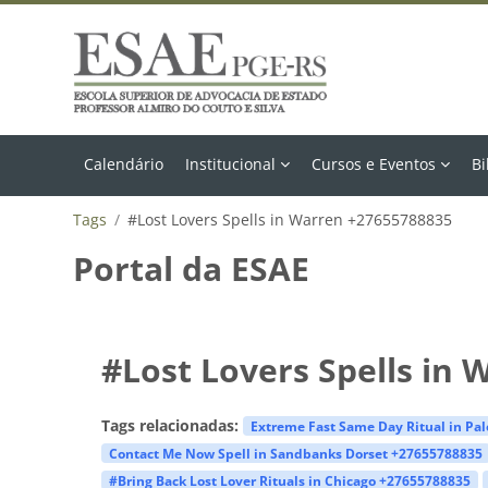
Ir para o conteúdo principal
Calendário
Institucional
Cursos e Eventos
Bi
Tags
#Lost Lovers Spells in Warren +27655788835
Portal da ESAE
#Lost Lovers Spells in
Tags relacionadas:
Extreme Fast Same Day Ritual in Pa
Contact Me Now Spell in Sandbanks Dorset +27655788835
#Bring Back Lost Lover Rituals in Chicago +27655788835