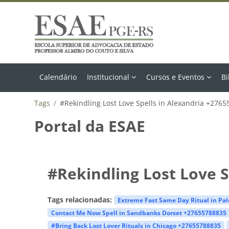
Ir para o conteúdo principal
Calendário
Institucional
Cursos e Eventos
Bi
Tags
#Rekindling Lost Love Spells in Alexandria +276
Portal da ESAE
#Rekindling Lost Love S
Tags relacionadas:
Extreme Fast Same Day Ritual in Pa
Contact Me Now Spell in Sandbanks Dorset +27655788835
#Bring Back Lost Lover Rituals in Chicago +27655788835