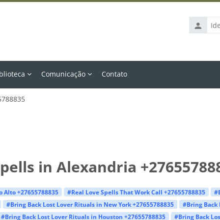
Identific
de
usuário
blioteca
Comunicação
Contato
55788835
pells in Alexandria +27655788
lo Alto +27655788835
#Real Love Spells That Work Call +27655788835
#
#Bring Back Lost Lover Rituals in New York +27655788835
#Bring Back 
#Bring Back Lost Lover Rituals in Houston +27655788835
#Bring Back Los