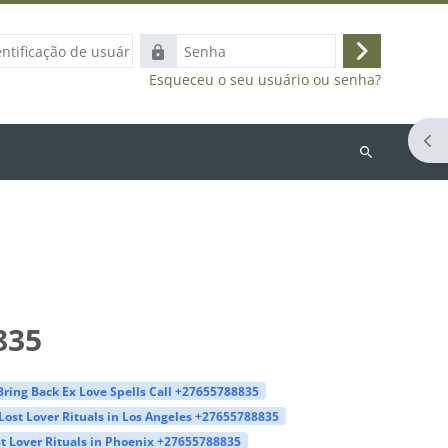
ação
Senha
Acessar
Esqueceu o seu usuário ou senha?
Abr
Buscar
cursos
835
Bring Back Ex Love Spells Call +27655788835
Lost Lover Rituals in Los Angeles +27655788835
t Lover Rituals in Phoenix +27655788835