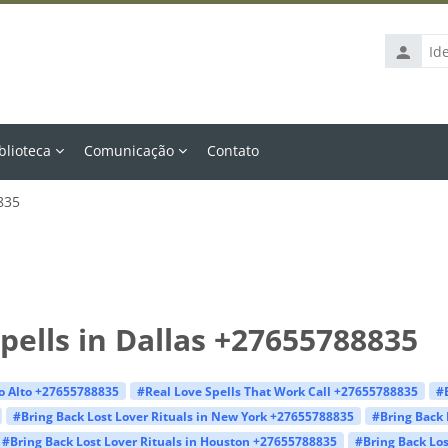
Identific
de
usuário
blioteca
Comunicação
Contato
835
pells in Dallas +27655788835
lo Alto +27655788835
#Real Love Spells That Work Call +27655788835
#
#Bring Back Lost Lover Rituals in New York +27655788835
#Bring Back 
#Bring Back Lost Lover Rituals in Houston +27655788835
#Bring Back Los