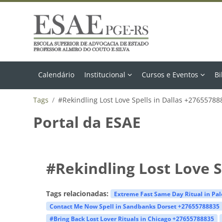
Ir para o conteúdo principal
Calendário
Institucional
Cursos e Eventos
Bi
Tags
#Rekindling Lost Love Spells in Dallas +27655788
Portal da ESAE
#Rekindling Lost Love S
Tags relacionadas:
Extreme Fast Same Day Ritual in Pa
Contact Me Now Spell in Sandbanks Dorset +27655788835
#Bring Back Lost Lover Rituals in Chicago +27655788835