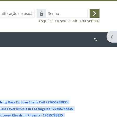
ação
Senha
Acessar
Esqueceu o seu usuário ou senha?
Abr
Buscar
cursos
Bring Back Ex Love Spells Call +27655788835
Lost Lover Rituals in Los Angeles +27655788835
t Lover Rituals in Phoenix +27655788835