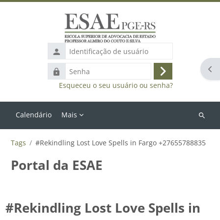
Ir para o conteúdo principal
Identificação
de
Abr
Senha
usuário
Acessar
Esqueceu o seu usuário ou senha?
Calendário
Mais
Buscar
cursos
Tags
#Rekindling Lost Love Spells in Fargo +27655788835
Portal da ESAE
#Rekindling Lost Love Spells in