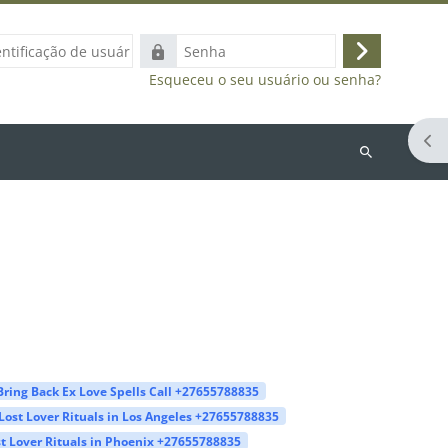
ação
Senha
Acessar
Esqueceu o seu usuário ou senha?
Abr
Buscar
cursos
Bring Back Ex Love Spells Call +27655788835
Lost Lover Rituals in Los Angeles +27655788835
t Lover Rituals in Phoenix +27655788835