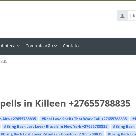
Identific
de
usuário
blioteca
Comunicação
Contato
8835
pells in Killeen +27655788835
lo Alto +27655788835
#Real Love Spells That Work Call +27655788835
#
#Bring Back Lost Lover Rituals in New York +27655788835
#Bring Back 
#Bring Back Lost Lover Rituals in Houston +27655788835
#Bring Back Los