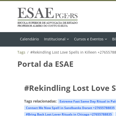
Ir para o conteúdo principal
Calendário
Institucional
Cursos e Eventos
Bi
Tags
#Rekindling Lost Love Spells in Killeen +2765578
Portal da ESAE
#Rekindling Lost Love S
Tags relacionadas:
Extreme Fast Same Day Ritual in Pa
Contact Me Now Spell in Sandbanks Dorset +27655788835
#Bring Back Lost Lover Rituals in Chicago +27655788835