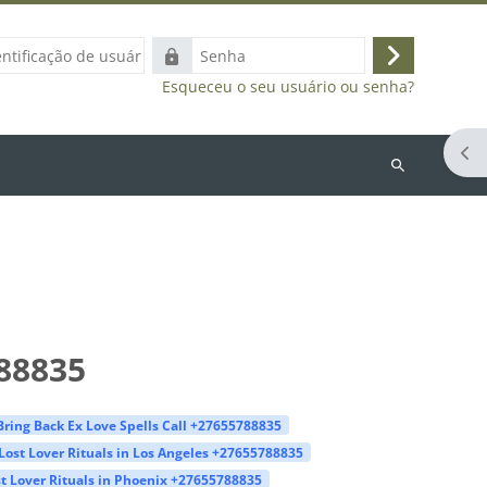
ação
Senha
Acessar
Esqueceu o seu usuário ou senha?
Abr
Buscar
cursos
88835
Bring Back Ex Love Spells Call +27655788835
Lost Lover Rituals in Los Angeles +27655788835
t Lover Rituals in Phoenix +27655788835