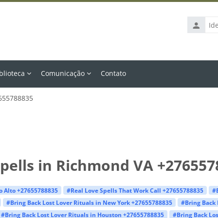
Identific
de
usuário
blioteca
Comunicação
Contato
7655788835
Spells in Richmond VA +276557
lo Alto +27655788835
#Real Love Spells That Work Call +27655788835
#
#Bring Back Lost Lover Rituals in New York +27655788835
#Bring Back 
#Bring Back Lost Lover Rituals in Houston +27655788835
#Bring Back Los