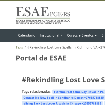
Ir para o conteúdo principal
Calendário
Institucional
Cursos e Eventos
Bi
Tags
#Rekindling Lost Love Spells in Richmond VA +2
Portal da ESAE
#Rekindling Lost Love 
Tags relacionadas:
Extreme Fast Same Day Ritual in Pa
Contact Me Now Spell in Sandbanks Dorset +27655788835
#Bring Back Lost Lover Rituals in Chicago +27655788835