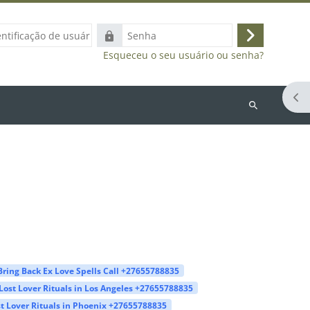
ação
Senha
Acessar
Esqueceu o seu usuário ou senha?
Abr
Buscar
cursos
Bring Back Ex Love Spells Call +27655788835
Lost Lover Rituals in Los Angeles +27655788835
t Lover Rituals in Phoenix +27655788835