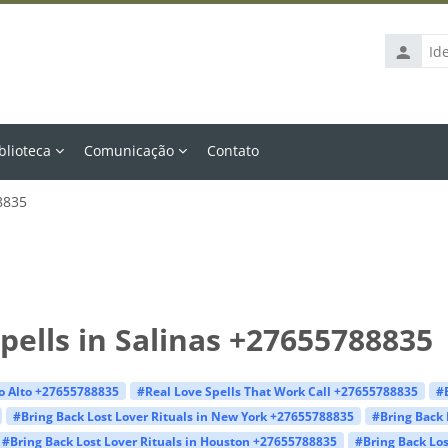
Identific
de
usuário
blioteca
Comunicação
Contato
8835
pells in Salinas +27655788835
lo Alto +27655788835
#Real Love Spells That Work Call +27655788835
#
#Bring Back Lost Lover Rituals in New York +27655788835
#Bring Back 
#Bring Back Lost Lover Rituals in Houston +27655788835
#Bring Back Los