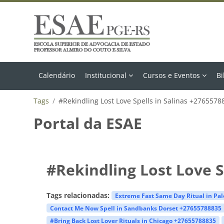
Ir para o conteúdo principal
Calendário
Institucional
Cursos e Eventos
Bi
Tags
#Rekindling Lost Love Spells in Salinas +2765578
Portal da ESAE
#Rekindling Lost Love S
Tags relacionadas:
Extreme Fast Same Day Ritual in Pa
Contact Me Now Spell in Sandbanks Dorset +27655788835
#Bring Back Lost Lover Rituals in Chicago +27655788835