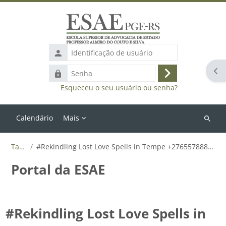
Ir para o conteúdo principal
Identificação
de
Abr
Senha
usuário
Acessar
Esqueceu o seu usuário ou senha?
Calendário
Mais
Buscar
cursos
Tags
#Rekindling Lost Love Spells in Tempe +27655788835
Portal da ESAE
#Rekindling Lost Love Spells in