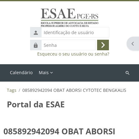
Ir para o conteúdo principal
Identificação
de
Abr
Senha
usuário
Acessar
Esqueceu o seu usuário ou senha?
Calendário
Mais
Buscar
cursos
Tags
085892942094 OBAT ABORSI CYTOTEC BENGKALIS
Portal da ESAE
085892942094 OBAT ABORSI