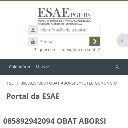
Ir para o conteúdo principal
Identificação
de
Abr
Senha
usuário
Acessar
Esqueceu o seu usuário ou senha?
Calendário
Mais
Buscar
cursos
Tags
085892942094 OBAT ABORSI CYTOTEC GUNUNG MAS
Portal da ESAE
085892942094 OBAT ABORSI