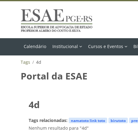
Ir para o conteúdo principal
Calendário
Institucional
Cursos e Eventos
Bi
Tags
4d
Portal da ESAE
4d
Tags relacionadas:
namatoto link toto
birutoto
pre
Nenhum resultado para "4d"