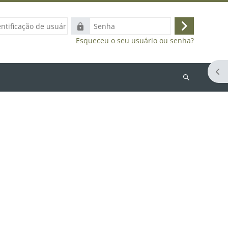
ação
Senha
Acessar
Esqueceu o seu usuário ou senha?
Abr
Buscar
cursos