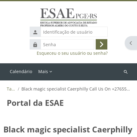
Ir para o conteúdo principal
Identificação
de
Abr
Senha
usuário
Acessar
Esqueceu o seu usuário ou senha?
Calendário
Mais
Buscar
cursos
Tags
Black magic specialist Caerphilly Call Us On +27655788835
Portal da ESAE
Black magic specialist Caerphilly