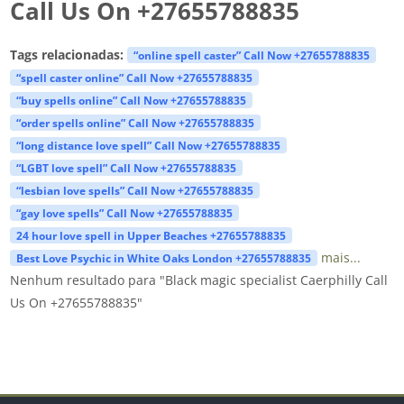
Call Us On +27655788835
Tags relacionadas:
“online spell caster” Call Now +27655788835
“spell caster online” Call Now +27655788835
“buy spells online” Call Now +27655788835
“order spells online” Call Now +27655788835
“long distance love spell” Call Now +27655788835
“LGBT love spell” Call Now +27655788835
“lesbian love spells” Call Now +27655788835
“gay love spells” Call Now +27655788835
24 hour love spell in Upper Beaches +27655788835
mais...
Best Love Psychic in White Oaks London +27655788835
Nenhum resultado para "Black magic specialist Caerphilly Call
Us On +27655788835"