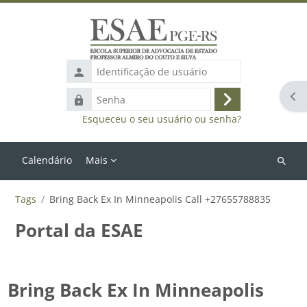
Ir para o conteúdo principal
Identificação
de
Abr
Senha
usuário
Acessar
Esqueceu o seu usuário ou senha?
Calendário
Mais
Buscar
cursos
Tags
Bring Back Ex In Minneapolis Call +27655788835
Portal da ESAE
Bring Back Ex In Minneapolis