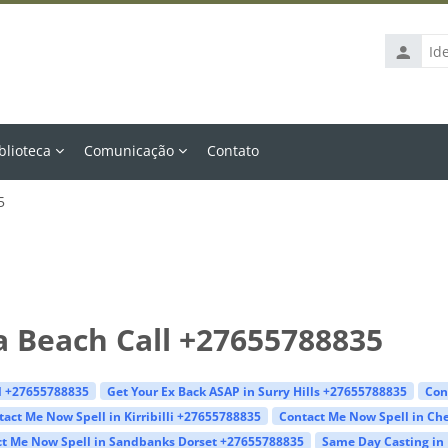
Identific
de
usuário
blioteca
Comunicação
Contato
5
ia Beach Call +27655788835
ll +27655788835
Get Your Ex Back ASAP in Surry Hills +27655788835
Con
act Me Now Spell in Kirribilli +27655788835
Contact Me Now Spell in C
t Me Now Spell in Sandbanks Dorset +27655788835
Same Day Casting i