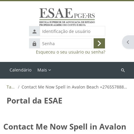
Ir para o conteúdo principal
Identificação
de
Abr
Senha
usuário
Acessar
Esqueceu o seu usuário ou senha?
Calendário
Mais
Buscar
cursos
Tags
Contact Me Now Spell in Avalon Beach +27655788835
Portal da ESAE
Contact Me Now Spell in Avalon