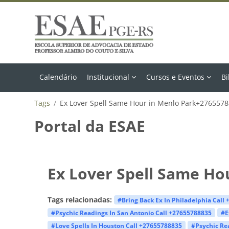
Ir para o conteúdo principal
Calendário
Institucional
Cursos e Eventos
Bi
Tags
Ex Lover Spell Same Hour in Menlo Park+276557
Portal da ESAE
Ex Lover Spell Same Ho
Tags relacionadas:
#Bring Back Ex In Philadelphia Call
#Psychic Readings In San Antonio Call +27655788835
#E
#Love Spells In Houston Call +27655788835
#Psychic Re