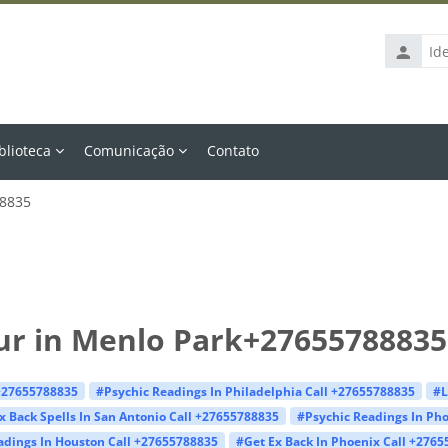
Identific
de
usuário
blioteca
Comunicação
Contato
88835
ur in Menlo Park+27655788835
 +27655788835
#Psychic Readings In Philadelphia Call +27655788835
#L
x Back Spells In San Antonio Call +27655788835
#Psychic Readings In Ph
adings In Houston Call +27655788835
#Get Ex Back In Phoenix Call +276