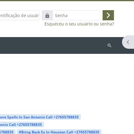
ação
Senha
Acessar
Esqueceu o seu usuário ou senha?
Abr
Buscar
cursos
ove Spells In San Antonio Call +27655788835
oenix Call +27655788835
55788835
#Bring Back Ex In Houston Call +27655788835