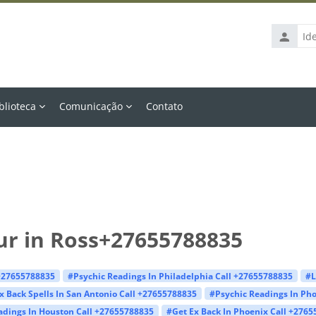
Identific
de
usuário
blioteca
Comunicação
Contato
ur in Ross+27655788835
 +27655788835
#Psychic Readings In Philadelphia Call +27655788835
#L
x Back Spells In San Antonio Call +27655788835
#Psychic Readings In Ph
adings In Houston Call +27655788835
#Get Ex Back In Phoenix Call +276