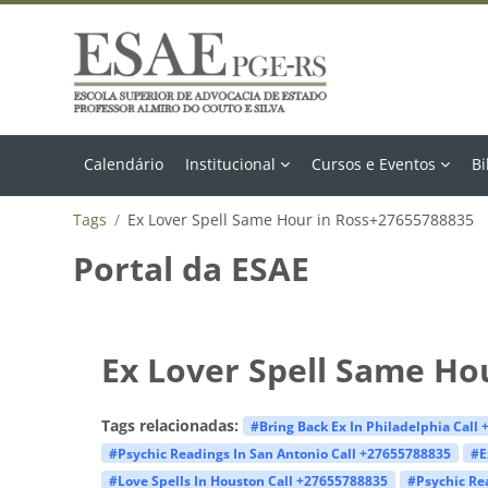
Ir para o conteúdo principal
Calendário
Institucional
Cursos e Eventos
Bi
Tags
Ex Lover Spell Same Hour in Ross+27655788835
Portal da ESAE
Ex Lover Spell Same Ho
Tags relacionadas:
#Bring Back Ex In Philadelphia Call
#Psychic Readings In San Antonio Call +27655788835
#E
#Love Spells In Houston Call +27655788835
#Psychic Re