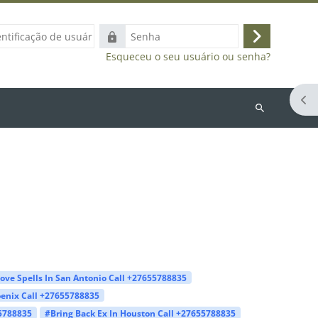
ação
Senha
Acessar
Esqueceu o seu usuário ou senha?
Abr
Buscar
cursos
ove Spells In San Antonio Call +27655788835
oenix Call +27655788835
55788835
#Bring Back Ex In Houston Call +27655788835