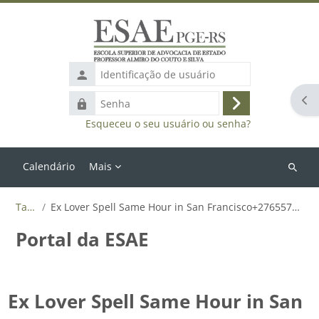
Ir para o conteúdo principal
Identificação
de
Abr
Senha
usuário
Acessar
Esqueceu o seu usuário ou senha?
Calendário
Mais
Buscar
cursos
Tags
Ex Lover Spell Same Hour in San Francisco+27655788835
Portal da ESAE
Ex Lover Spell Same Hour in San