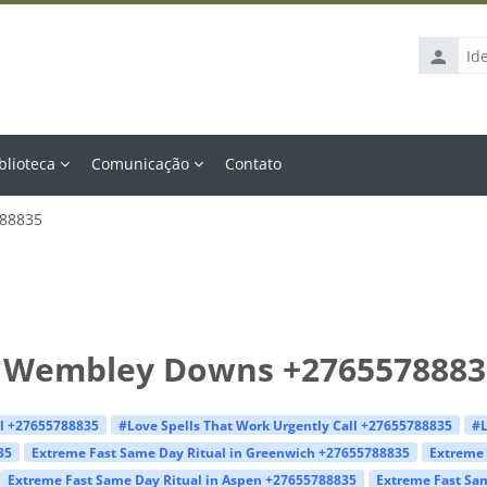
Identific
de
usuário
blioteca
Comunicação
Contato
788835
in Wembley Downs +2765578883
ll +27655788835
#Love Spells That Work Urgently Call +27655788835
#L
35
Extreme Fast Same Day Ritual in Greenwich +27655788835
Extreme 
Extreme Fast Same Day Ritual in Aspen +27655788835
Extreme Fast Sam