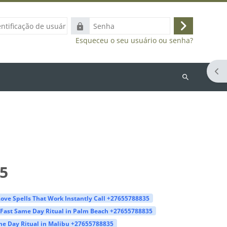
ação
Senha
Acessar
Esqueceu o seu usuário ou senha?
Abr
Buscar
cursos
5
ove Spells That Work Instantly Call +27655788835
Fast Same Day Ritual in Palm Beach +27655788835
e Day Ritual in Malibu +27655788835