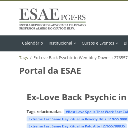
Ir para o conteúdo principal
Calendário
Institucional
Cursos e Eventos
Bi
Tags
Ex-Love Back Psychic in Wembley Downs +27655
Portal da ESAE
Ex-Love Back Psychic 
Tags relacionadas:
#Best Love Spells That Work Fast Ca
Extreme Fast Same Day Ritual in Beverly Hills +276557888
Extreme Fast Same Day Ritual in Palo Alto +27655788835