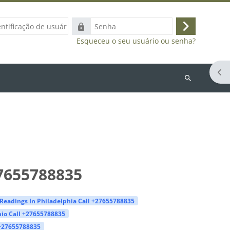
ação
Senha
Acessar
Esqueceu o seu usuário ou senha?
Abr
Buscar
cursos
27655788835
Readings In Philadelphia Call +27655788835
nio Call +27655788835
 +27655788835