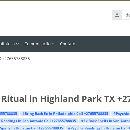
Identific
de
usuário
blioteca
Comunicação
Contato
TX +27655788835
Ritual in Highland Park TX +
7655788835
#Bring Back Ex In Philadelphia Call +27655788835
#Psychic 
 Readings In San Antonio Call +27655788835
#Ex Back Spells In San Anto
Spells In Houston Call +27655788835
#Psychic Readings In Houston Call