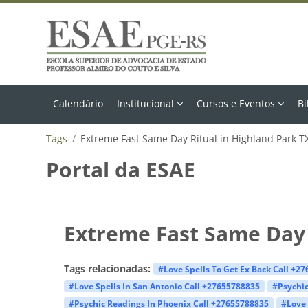
Ir para o conteúdo principal
Calendário
Institucional
Cursos e Eventos
Bi
Tags
Extreme Fast Same Day Ritual in Highland Park 
Portal da ESAE
Extreme Fast Same Day 
Tags relacionadas:
#Love Spells To Get Ex Back Call +2
#Love Spells In San Antonio Call +27655788835
#Psychic
#Psychic Readings In Phoenix Call +27655788835
#Love 