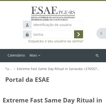
Ir para o conteúdo principal
Identificação
de
Abr
Senha
usuário
Acessar
Esqueceu o seu usuário ou senha?
Calendário
Mais
Buscar
cursos
Tags
Extreme Fast Same Day Ritual in Sarasota +27655788835
Portal da ESAE
Extreme Fast Same Day Ritual in