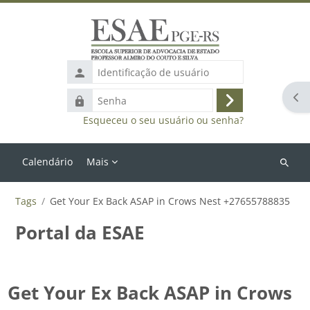
Ir para o conteúdo principal
Identificação
de
Abr
Senha
usuário
Acessar
Esqueceu o seu usuário ou senha?
Calendário
Mais
Buscar
cursos
Tags
Get Your Ex Back ASAP in Crows Nest +27655788835
Portal da ESAE
Get Your Ex Back ASAP in Crows