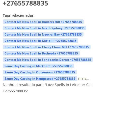
+27655788835
Tags relacionadas:
Contact Me Now Spell in Hunters Hill +27655788835
Contact Me Now Spell in North Sydney +27655788835
Contact Me Now Spell in Neutral Bay +27655788835
Contact Me Now Spell in Kirribilli +27655788835
Contact Me Now Spell in Chevy Chase MD +27655788835
Contact Me Now Spell in Bethesda +27655788835
Contact Me Now Spell in Sandbanks Dorset +27655788835
Same Day Casting in Markham +27655788835
Same Day Casting in Outremont +27655788835
mais...
Same Day Casting in Hampstead +27655788835
Nenhum resultado para "Love Spells In Leicester Call
+27655788835"