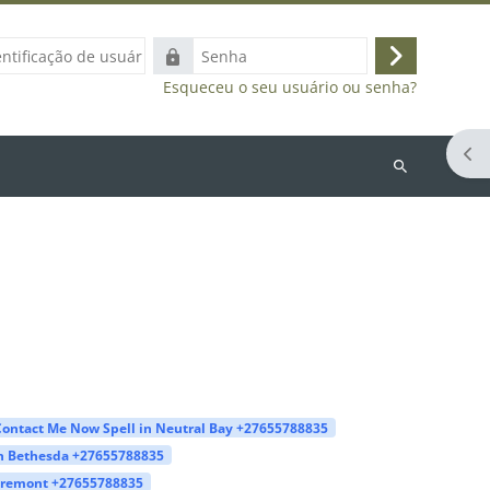
ação
Senha
Acessar
Esqueceu o seu usuário ou senha?
Abr
Buscar
cursos
Contact Me Now Spell in Neutral Bay +27655788835
in Bethesda +27655788835
tremont +27655788835