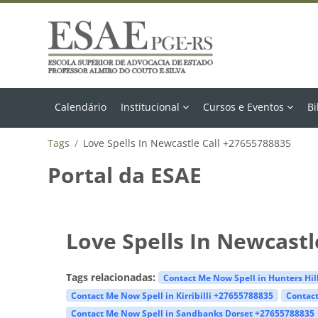
Ir para o conteúdo principal
Calendário
Institucional
Cursos e Eventos
Bi
Tags
Love Spells In Newcastle Call +27655788835
Portal da ESAE
Love Spells In Newcastl
Tags relacionadas:
Contact Me Now Spell in Hunters Hi
Contact Me Now Spell in Kirribilli +27655788835
Contac
Contact Me Now Spell in Sandbanks Dorset +27655788835