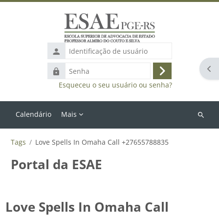
Ir para o conteúdo principal
Identificação
de
Abr
Senha
usuário
Acessar
Esqueceu o seu usuário ou senha?
Calendário
Mais
Buscar
cursos
Tags
Love Spells In Omaha Call +27655788835
Portal da ESAE
Love Spells In Omaha Call