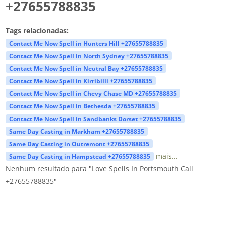
+27655788835
Tags relacionadas:
Contact Me Now Spell in Hunters Hill +27655788835
Contact Me Now Spell in North Sydney +27655788835
Contact Me Now Spell in Neutral Bay +27655788835
Contact Me Now Spell in Kirribilli +27655788835
Contact Me Now Spell in Chevy Chase MD +27655788835
Contact Me Now Spell in Bethesda +27655788835
Contact Me Now Spell in Sandbanks Dorset +27655788835
Same Day Casting in Markham +27655788835
Same Day Casting in Outremont +27655788835
mais...
Same Day Casting in Hampstead +27655788835
Nenhum resultado para "Love Spells In Portsmouth Call
+27655788835"