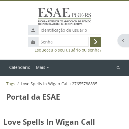
Ir para o conteúdo principal
Identificação
de
Abr
Senha
usuário
Acessar
Esqueceu o seu usuário ou senha?
Calendário
Mais
Buscar
cursos
Tags
Love Spells In Wigan Call +27655788835
Portal da ESAE
Love Spells In Wigan Call