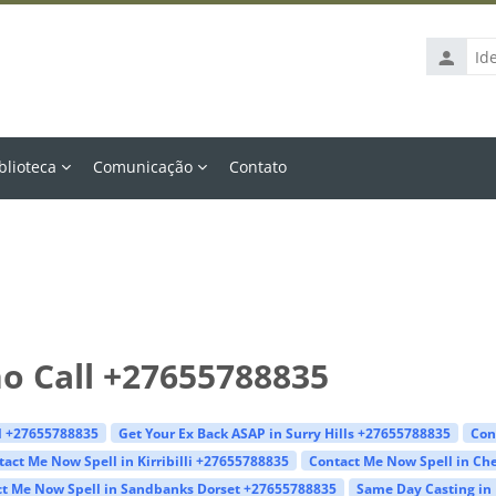
Identific
de
usuário
blioteca
Comunicação
Contato
no Call +27655788835
ll +27655788835
Get Your Ex Back ASAP in Surry Hills +27655788835
Con
act Me Now Spell in Kirribilli +27655788835
Contact Me Now Spell in C
t Me Now Spell in Sandbanks Dorset +27655788835
Same Day Casting i