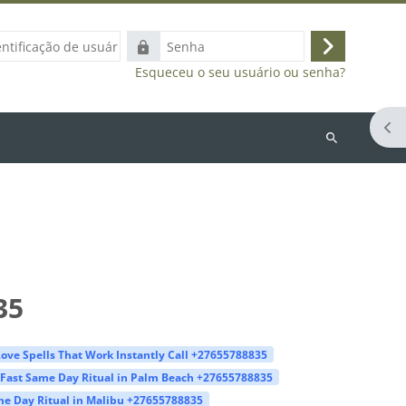
ação
Senha
Acessar
Esqueceu o seu usuário ou senha?
Abr
Buscar
cursos
35
ove Spells That Work Instantly Call +27655788835
Fast Same Day Ritual in Palm Beach +27655788835
e Day Ritual in Malibu +27655788835