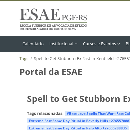
Ir para o conteúdo principal
Calendário
Institucional
Cursos e Eventos
Bi
Tags
Spell to Get Stubborn Ex Fast in Kentfield +2765
Portal da ESAE
Spell to Get Stubborn E
Tags relacionadas:
#Best Love Spells That Work Fast Ca
Extreme Fast Same Day Ritual in Beverly Hills +276557888
Extreme Fast Same Day Ritual in Palo Alto +27655788835