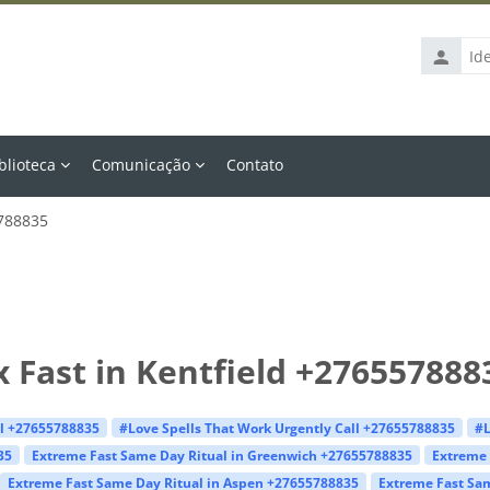
Identific
de
usuário
blioteca
Comunicação
Contato
5788835
x Fast in Kentfield +276557888
ll +27655788835
#Love Spells That Work Urgently Call +27655788835
#L
35
Extreme Fast Same Day Ritual in Greenwich +27655788835
Extreme 
Extreme Fast Same Day Ritual in Aspen +27655788835
Extreme Fast Sam