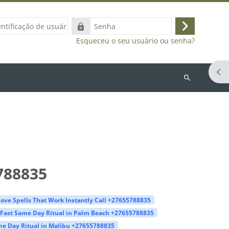
ação
Senha
Acessar
Esqueceu o seu usuário ou senha?
Abr
Buscar
cursos
788835
ove Spells That Work Instantly Call +27655788835
Fast Same Day Ritual in Palm Beach +27655788835
e Day Ritual in Malibu +27655788835