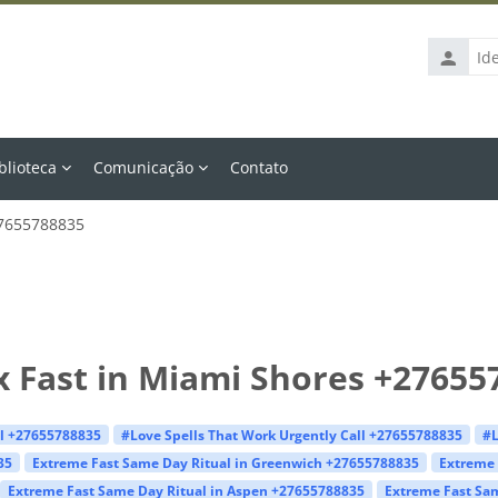
Identific
de
usuário
blioteca
Comunicação
Contato
27655788835
x Fast in Miami Shores +27655
ll +27655788835
#Love Spells That Work Urgently Call +27655788835
#L
35
Extreme Fast Same Day Ritual in Greenwich +27655788835
Extreme 
Extreme Fast Same Day Ritual in Aspen +27655788835
Extreme Fast Sam