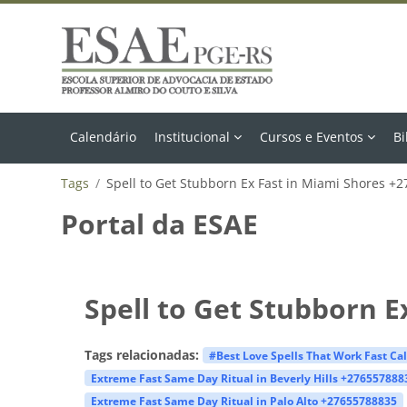
Ir para o conteúdo principal
Calendário
Institucional
Cursos e Eventos
Bi
Tags
Spell to Get Stubborn Ex Fast in Miami Shores +
Portal da ESAE
Spell to Get Stubborn E
Tags relacionadas:
#Best Love Spells That Work Fast Ca
Extreme Fast Same Day Ritual in Beverly Hills +276557888
Extreme Fast Same Day Ritual in Palo Alto +27655788835