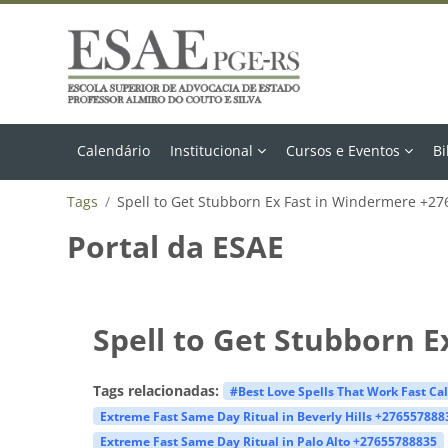
Ir para o conteúdo principal
Calendário
Institucional
Cursos e Eventos
Bi
Tags
Spell to Get Stubborn Ex Fast in Windermere +2
Portal da ESAE
Spell to Get Stubborn 
Tags relacionadas:
#Best Love Spells That Work Fast Ca
Extreme Fast Same Day Ritual in Beverly Hills +276557888
Extreme Fast Same Day Ritual in Palo Alto +27655788835