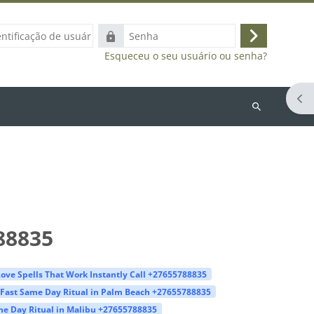
ação
Senha
Acessar
Esqueceu o seu usuário ou senha?
Abr
Buscar
cursos
88835
ove Spells That Work Instantly Call +27655788835
Fast Same Day Ritual in Palm Beach +27655788835
e Day Ritual in Malibu +27655788835