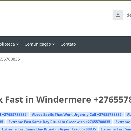
Identific
de
usuário
blioteca
Comunicação
Contato
7655788835
Ex Fast in Windermere +276557
ll +27655788835
#Love Spells That Work Urgently Call +27655788835
#L
35
Extreme Fast Same Day Ritual in Greenwich +27655788835
Extreme 
Extreme Fast Same Day Ritual in Aspen +27655788835
Extreme Fast Sam