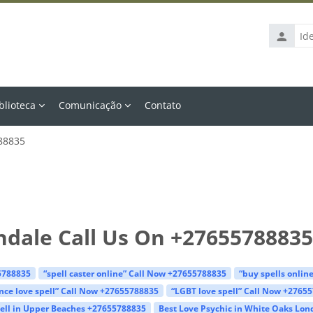
Identific
de
usuário
blioteca
Comunicação
Contato
788835
hdale Call Us On +27655788835
55788835
“spell caster online” Call Now +27655788835
“buy spells onlin
ance love spell” Call Now +27655788835
“LGBT love spell” Call Now +2765
pell in Upper Beaches +27655788835
Best Love Psychic in White Oaks Lo