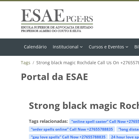
Ir para o conteúdo principal
Calendário
Institucional
Cursos e Eventos
Bi
Tags
Strong black magic Rochdale Call Us On +27655
Portal da ESAE
Strong black magic Roc
Tags relacionadas:
“online spell caster” Call Now +276
“order spells online” Call Now +27655788835
“long dist
“gay love spells” Call Now +27655788835
24 hour love s