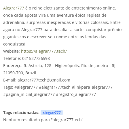
Alegrar777
é o reino eletrizante do entretenimento online,
onde cada aposta vira uma aventura épica repleta de
adrenalina, surpresas inesperadas e vitórias colossais. Entre
agora no Alegrar777 para desafiar a sorte, conquistar prêmios
gigantescos e escrever seu nome entre as lendas das
conquistas!
Website:
https://alegrar777.tech/
Telefone: 021527736598
Endereço: R. Astreia, 128 - Higienópolis, Rio de Janeiro - RJ,
21050-700, Brazil
E-mail: alegrar777tech@gmail.com
Tags: #alegrar777 #alegrar777tech #linkpara_alegrar777
#pagina_inicial_alegrar777 #registro_alegrar777
Tags relacionadas:
alegrar777
Nenhum resultado para "alegrar777tech"