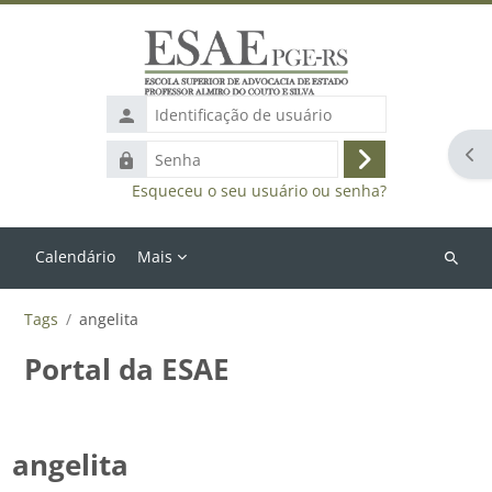
Ir para o conteúdo principal
Identificação
de
Abr
Senha
usuário
Acessar
Esqueceu o seu usuário ou senha?
Calendário
Mais
Buscar
cursos
Tags
angelita
Portal da ESAE
angelita