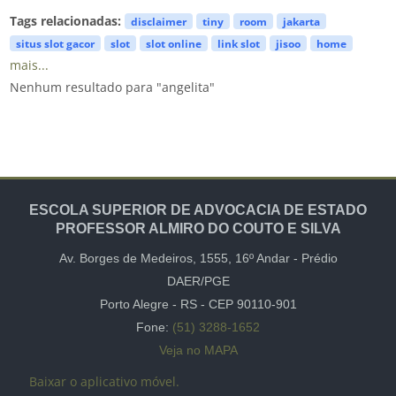
Tags relacionadas:
disclaimer
tiny
room
jakarta
situs slot gacor
slot
slot online
link slot
jisoo
home
mais...
Nenhum resultado para "angelita"
ESCOLA SUPERIOR DE ADVOCACIA DE ESTADO
PROFESSOR ALMIRO DO COUTO E SILVA
Av. Borges de Medeiros, 1555,
16º Andar -
Prédio
DAER/PGE
Porto Alegre - RS - CEP
90110-901
Fone:
(51) 3288-1652
Veja no MAPA
Baixar o aplicativo móvel.